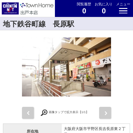
閲覧履歴
お気に入り
メニュー
0
0
地下鉄谷町線 長原駅
前
次
画像タップで拡大表示【
1
/1】
大阪府大阪市平野区長吉長原東２丁
所在地