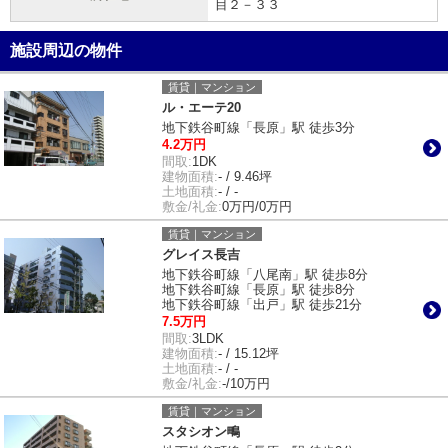
目２－３３
施設周辺の物件
賃貸｜マンション
ル・エーテ20
地下鉄谷町線「長原」駅 徒歩3分
4.2万円
間取:
1DK
建物面積:
- / 9.46坪
土地面積:
- / -
敷金/礼金:
0万円/0万円
賃貸｜マンション
グレイス長吉
地下鉄谷町線「八尾南」駅 徒歩8分
地下鉄谷町線「長原」駅 徒歩8分
地下鉄谷町線「出戸」駅 徒歩21分
7.5万円
間取:
3LDK
建物面積:
- / 15.12坪
土地面積:
- / -
敷金/礼金:
-/10万円
賃貸｜マンション
スタシオン鴫