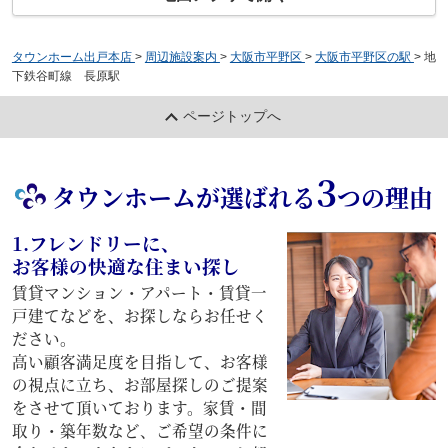
タウンホーム出戸本店
>
周辺施設案内
>
大阪市平野区
>
大阪市平野区の駅
>
地
下鉄谷町線 長原駅
ページトップへ
3
タウンホームが選ばれる
つの理由
1.フレンドリーに、
お客様の快適な住まい探し
賃貸マンション・アパート・賃貸一
戸建てなどを、お探しならお任せく
ださい。
高い顧客満足度を目指して、お客様
の視点に立ち、お部屋探しのご提案
をさせて頂いております。家賃・間
取り・築年数など、ご希望の条件に