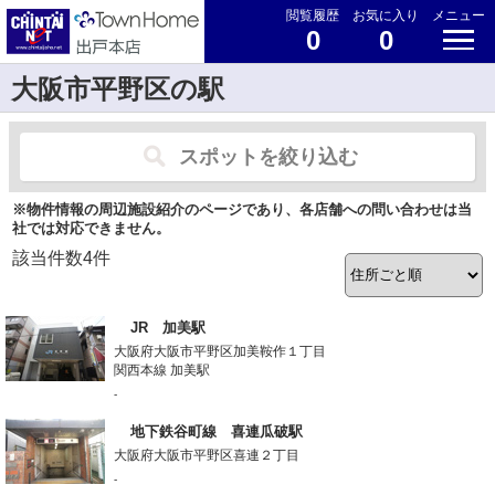
閲覧履歴
お気に入り
メニュー
0
0
大阪市平野区の駅
スポットを絞り込む
※物件情報の周辺施設紹介のページであり、各店舗への問い合わせは当
社では対応できません。
該当件数
4
件
JR 加美駅
大阪府大阪市平野区加美鞍作１丁目
関西本線 加美駅
-
地下鉄谷町線 喜連瓜破駅
大阪府大阪市平野区喜連２丁目
-