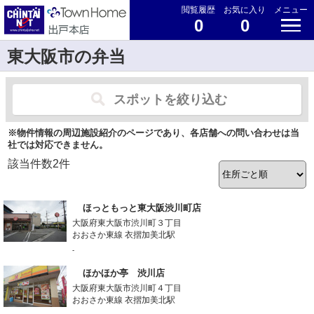
閲覧履歴
お気に入り
メニュー
0
0
東大阪市の弁当
スポットを絞り込む
※物件情報の周辺施設紹介のページであり、各店舗への問い合わせは当
社では対応できません。
該当件数
2
件
ほっともっと東大阪渋川町店
大阪府東大阪市渋川町３丁目
おおさか東線 衣摺加美北駅
-
ほかほか亭 渋川店
大阪府東大阪市渋川町４丁目
おおさか東線 衣摺加美北駅