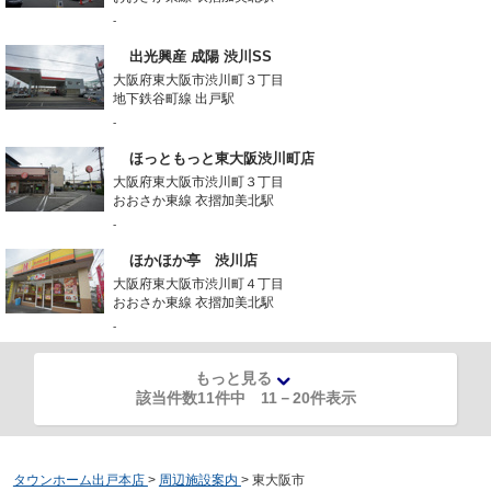
-
出光興産 成陽 渋川SS
大阪府東大阪市渋川町３丁目
地下鉄谷町線 出戸駅
-
ほっともっと東大阪渋川町店
大阪府東大阪市渋川町３丁目
おおさか東線 衣摺加美北駅
-
ほかほか亭 渋川店
大阪府東大阪市渋川町４丁目
おおさか東線 衣摺加美北駅
-
もっと見る
該当件数11件中
11
－
20
件表示
タウンホーム出戸本店
>
周辺施設案内
>
東大阪市