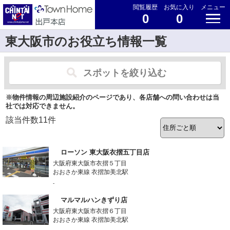
閲覧履歴
お気に入り
メニュー
0
0
東大阪市のお役立ち情報一覧
スポットを絞り込む
※物件情報の周辺施設紹介のページであり、各店舗への問い合わせは当
社では対応できません。
該当件数
11
件
ローソン 東大阪衣摺五丁目店
大阪府東大阪市衣摺５丁目
おおさか東線 衣摺加美北駅
-
マルマルハンきずり店
大阪府東大阪市衣摺６丁目
おおさか東線 衣摺加美北駅