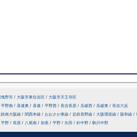
羽曳野市
/
大阪市東住吉区
/
大阪市天王寺区
平野南
/
喜連東
/
喜連
/
平野西
/
長吉長原
/
瓜破西
/
瓜破東
/
長吉六反
近鉄南大阪線
/
関西本線
/
おおさか東線
/
近鉄長野線
/
大阪環状線
/
阪和線
/
平野
/
長原
/
八尾南
/
加美
/
平野
/
矢田
/
針中野
/
駒川中野