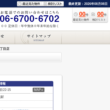
最終更新：2026年08月08日
00
00
件
件
最近見た物件
検討リスト
：００
定休日：年中無休※年末年始を除く
五丁目店
情報
2-15
MAP
▼
北駅