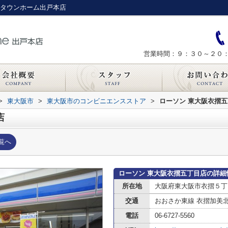
｜タウンホーム出戸本店
営業時間：９：３０～２０
>
東大阪市
>
東大阪市のコンビニエンスストア
>
ローソン 東大阪衣摺
店
覧へ
ローソン 東大阪衣摺五丁目店の詳細
所在地
大阪府東大阪市衣摺５丁目2
交通
おおさか東線 衣摺加美
電話
06-6727-5560