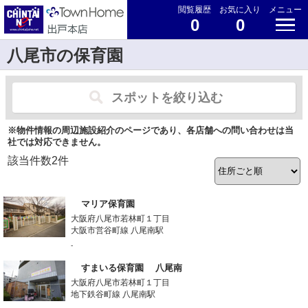
閲覧履歴
お気に入り
メニュー
0
0
八尾市の保育園
スポットを絞り込む
※物件情報の周辺施設紹介のページであり、各店舗への問い合わせは当
社では対応できません。
該当件数
2
件
マリア保育園
大阪府八尾市若林町１丁目
大阪市営谷町線 八尾南駅
-
すまいる保育園 八尾南
大阪府八尾市若林町１丁目
地下鉄谷町線 八尾南駅