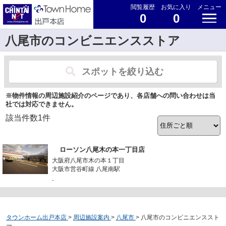
閲覧履歴
お気に入り
メニュー
0
0
八尾市のコンビニエンスストア
スポットを絞り込む
※物件情報の周辺施設紹介のページであり、各店舗への問い合わせは当
社では対応できません。
該当件数
1
件
ローソン八尾木の本一丁目店
大阪府八尾市木の本１丁目
大阪市営谷町線 八尾南駅
-
タウンホーム出戸本店
>
周辺施設案内
>
八尾市
>
八尾市のコンビニエンススト