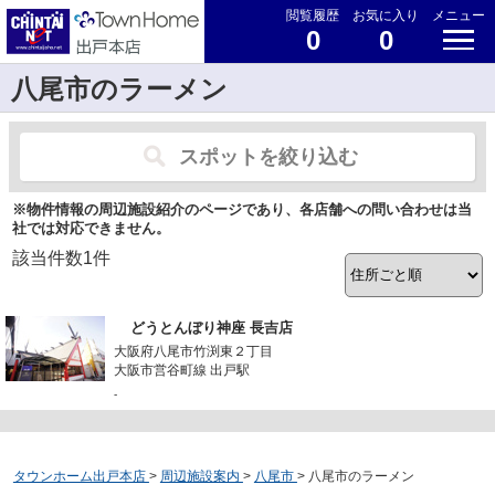
閲覧履歴
お気に入り
メニュー
0
0
八尾市のラーメン
スポットを絞り込む
※物件情報の周辺施設紹介のページであり、各店舗への問い合わせは当
社では対応できません。
該当件数
1
件
どうとんぼり神座 長吉店
大阪府八尾市竹渕東２丁目
大阪市営谷町線 出戸駅
-
タウンホーム出戸本店
>
周辺施設案内
>
八尾市
>
八尾市のラーメン