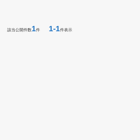
1
1-1
該当公開件数
件
件表示