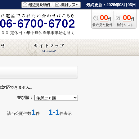
最終更新：2026年08月06日
00
00
件
件
最近見た物件
検討リスト
：００
定休日：年中無休※年末年始を除く
は対応できません。
並び順：
1
1-1
該当公開件数
件
件表示