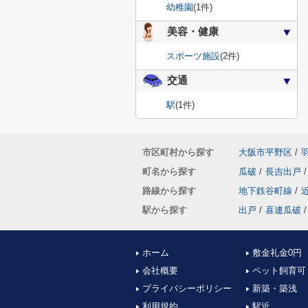
幼稚園
(1件)
美容・健康
スポーツ施設
(2件)
交通
駅
(1件)
市区町村から探す
大阪市平野区
/
町名から探す
瓜破
/
長吉出戸
/
路線から探す
地下鉄谷町線
/
駅から探す
出戸
/
喜連瓜破
/
ホーム
敷金礼金0円
会社概要
ペット飼育可
プライバシーポリシー
新築・築浅
利用規約
駅近