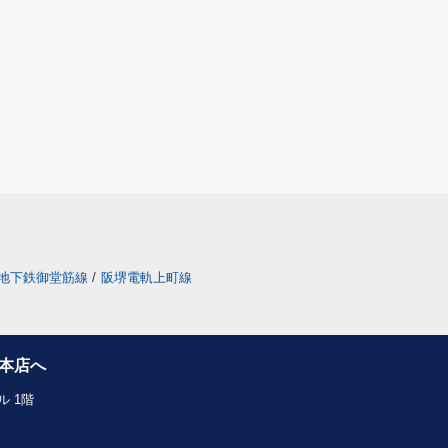
地下鉄御堂筋線
/
阪堺電軌上町線
本店へ
 1階