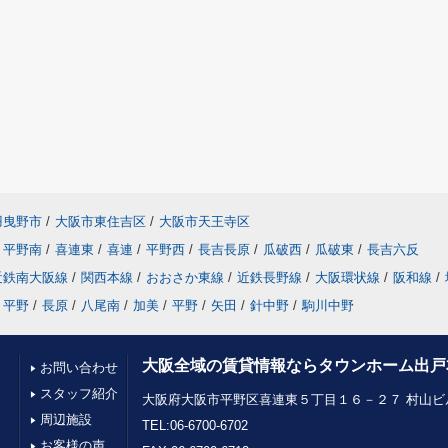
羽曳野市
/
大阪市東住吉区
/
大阪市天王寺区
平野南
/
喜連東
/
喜連
/
平野西
/
長吉長原
/
瓜破西
/
瓜破東
/
長吉六反
近鉄南大阪線
/
関西本線
/
おおさか東線
/
近鉄長野線
/
大阪環状線
/
阪和線
/
平野
/
長原
/
八尾南
/
加美
/
平野
/
矢田
/
針中野
/
駒川中野
大阪全域の賃貸情報ならタウンホーム出戸
お問い合わせ
スタッフ紹介
大阪府大阪市平野区喜連東５丁目１６－２７ 村山ビル
周辺施設
TEL:06-6700-6702
お客様の声