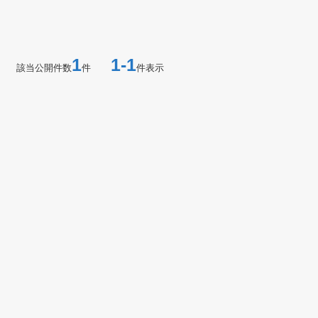
1
1-1
該当公開件数
件
件表示