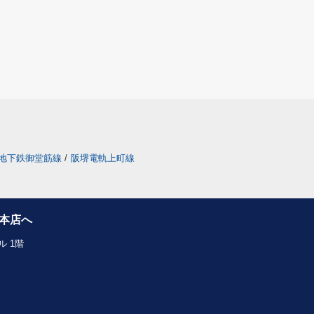
地下鉄御堂筋線
/
阪堺電軌上町線
本店へ
 1階