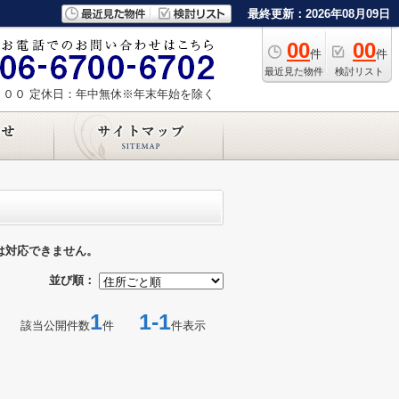
最終更新：2026年08月09日
00
00
件
件
最近見た物件
検討リスト
：００
定休日：年中無休※年末年始を除く
は対応できません。
並び順：
1
1-1
該当公開件数
件
件表示