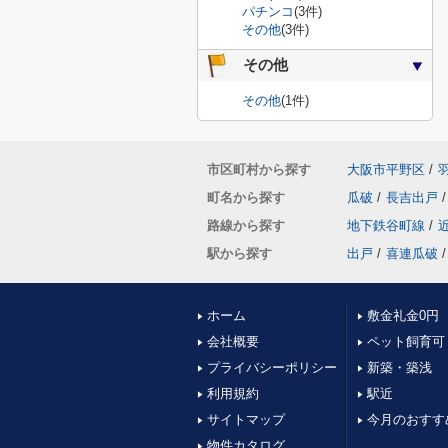
パチンコ
(3件)
その他
(3件)
その他
その他
(1件)
市区町村から探す
大阪市平野区
/
町名から探す
瓜破
/
長吉出戸
/
路線から探す
地下鉄谷町線
/
駅から探す
出戸
/
喜連瓜破
/
ホーム
敷金礼金0円
会社概要
ペット飼育可
プライバシーポリシー
新築・築浅
利用規約
駅近
サイトマップ
今月のおすす
物件カタログ