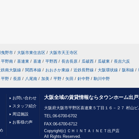
羽曳野市
/
大阪市東住吉区
/
大阪市天王寺区
平野南
/
喜連東
/
喜連
/
平野西
/
長吉長原
/
瓜破西
/
瓜破東
/
長吉六反
近鉄南大阪線
/
関西本線
/
おおさか東線
/
近鉄長野線
/
大阪環状線
/
阪和線
/
平野
/
長原
/
八尾南
/
加美
/
平野
/
矢田
/
針中野
/
駒川中野
大阪全域の賃貸情報ならタウンホーム出戸
お問い合わせ
スタッフ紹介
大阪府大阪市平野区喜連東５丁目１６－２７ 村山ビル
周辺施設
TEL:06-6700-6702
お客様の声
FAX:06-6700-6712
め
Copyright(c) ＣＨＩＮＴＡＩＮＥＴ出戸店
All Rights Reserved.