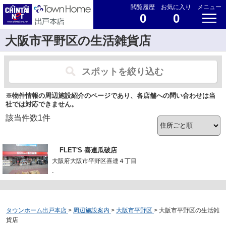
閲覧履歴
お気に入り
メニュー
0
0
大阪市平野区の生活雑貨店
スポットを絞り込む
※物件情報の周辺施設紹介のページであり、各店舗への問い合わせは当
社では対応できません。
該当件数
1
件
FLET'S 喜連瓜破店
大阪府大阪市平野区喜連４丁目
-
タウンホーム出戸本店
>
周辺施設案内
>
大阪市平野区
>
大阪市平野区の生活雑
貨店