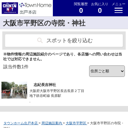
閲覧履歴
お気に入り
メニュー
0
0
大阪市平野区の寺院・神社
スポットを絞り込む
※物件情報の周辺施設紹介のページであり、各店舗への問い合わせは当
社では対応できません。
該当件数
1
件
志紀長吉神社
大阪府大阪市平野区長吉長原２丁目
地下鉄谷町線 長原駅
-
タウンホーム出戸本店
>
周辺施設案内
>
大阪市平野区
>
大阪市平野区の寺院・