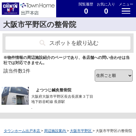
閲覧履歴
お気に入り
メニュー
0
0
大阪市平野区の整骨院
スポットを絞り込む
※物件情報の周辺施設紹介のページであり、各店舗への問い合わせは当
社では対応できません。
該当件数
1
件
よつつじ鍼灸整骨院
大阪府大阪市平野区長吉長原東３丁目
地下鉄谷町線 長原駅
-
タウンホーム出戸本店
>
周辺施設案内
>
大阪市平野区
>
大阪市平野区の整骨院