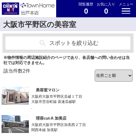
閲覧履歴
お気に入り
メニュー
0
0
大阪市平野区の美容室
スポットを絞り込む
※物件情報の周辺施設紹介のページであり、各店舗への問い合わせは当
社では対応できません。
該当件数
2
件
美容室マロン
大阪府大阪市平野区瓜破１丁目
大阪市営谷町線 喜連瓜破駅
-
理容cut-A 加美店
大阪府大阪市平野区加美西２丁目
関西本線 加美駅