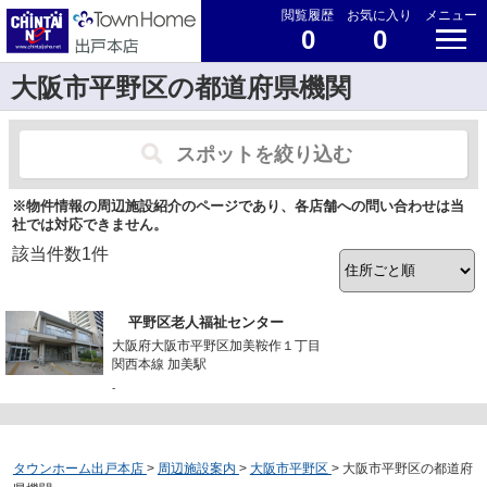
閲覧履歴
お気に入り
メニュー
0
0
大阪市平野区の都道府県機関
スポットを絞り込む
※物件情報の周辺施設紹介のページであり、各店舗への問い合わせは当
社では対応できません。
該当件数
1
件
平野区老人福祉センター
大阪府大阪市平野区加美鞍作１丁目
関西本線 加美駅
-
タウンホーム出戸本店
>
周辺施設案内
>
大阪市平野区
>
大阪市平野区の都道府