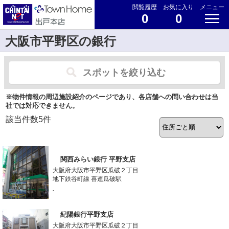
閲覧履歴
お気に入り
メニュー
0
0
大阪市平野区の銀行
スポットを絞り込む
※物件情報の周辺施設紹介のページであり、各店舗への問い合わせは当
社では対応できません。
該当件数
5
件
関西みらい銀行 平野支店
大阪府大阪市平野区瓜破２丁目
地下鉄谷町線 喜連瓜破駅
-
紀陽銀行平野支店
大阪府大阪市平野区瓜破２丁目