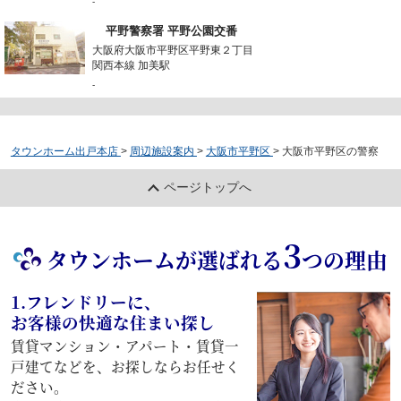
-
平野警察署 平野公園交番
大阪府大阪市平野区平野東２丁目
関西本線 加美駅
-
タウンホーム出戸本店
>
周辺施設案内
>
大阪市平野区
>
大阪市平野区の警察
ページトップへ
3
タウンホームが選ばれる
つの理由
1.フレンドリーに、
お客様の快適な住まい探し
賃貸マンション・アパート・賃貸一
戸建てなどを、お探しならお任せく
ださい。