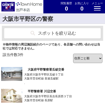
閲覧履歴
お気に入り
メニュー
0
0
大阪市平野区の警察
スポットを絞り込む
※物件情報の周辺施設紹介のページであり、各店舗への問い合わせは当
社では対応できません。
該当件数
3
件
大阪府平野警察署瓜破交番
大阪府大阪市平野区瓜破５丁目
大阪市営谷町線 喜連瓜破駅
-
平野警察署 川辺交番
大阪府大阪市平野区長吉長原西３丁目
大阪市営谷町線 長原駅