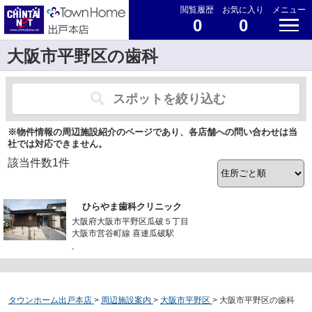
閲覧履歴
お気に入り
メニュー
0
0
大阪市平野区の歯科
スポットを絞り込む
※物件情報の周辺施設紹介のページであり、各店舗への問い合わせは当
社では対応できません。
該当件数
1
件
ひらやま歯科クリニック
大阪府大阪市平野区瓜破５丁目
大阪市営谷町線 喜連瓜破駅
-
タウンホーム出戸本店
>
周辺施設案内
>
大阪市平野区
>
大阪市平野区の歯科